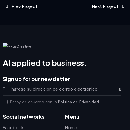
Prev Project
Next Project
AI applied to business.
Sign up for our newsletter
Subscrib
Estoy de acuerdo con la
Politica de Privacidad
.
Social networks
Menu
Facebook
Home