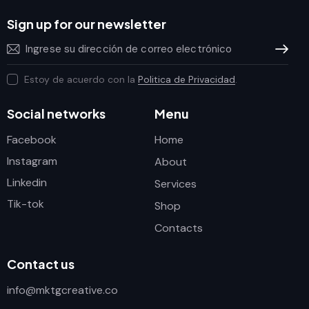
Sign up for our newsletter
Subscrib
Estoy de acuerdo con la
Politica de Privacidad
.
Social networks
Menu
Facebook
Home
Instagram
About
Linkedin
Services
Tik-tok
Shop
Contacts
Contact us
info@mktgcreative.co