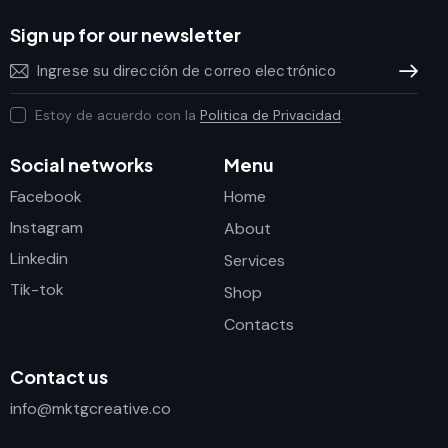
Sign up for our newsletter
Subscrib
Estoy de acuerdo con la
Politica de Privacidad
.
Social networks
Menu
Facebook
Home
Instagram
About
Linkedin
Services
Tik-tok
Shop
Contacts
Contact us
info@mktgcreative.co