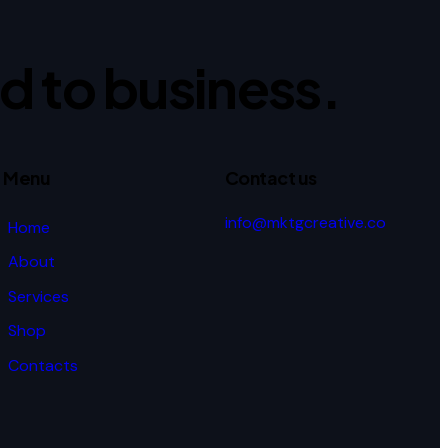
ed to business.
Menu
Contact us
info@mktgcreative.co
Home
About
Services
Shop
Contacts