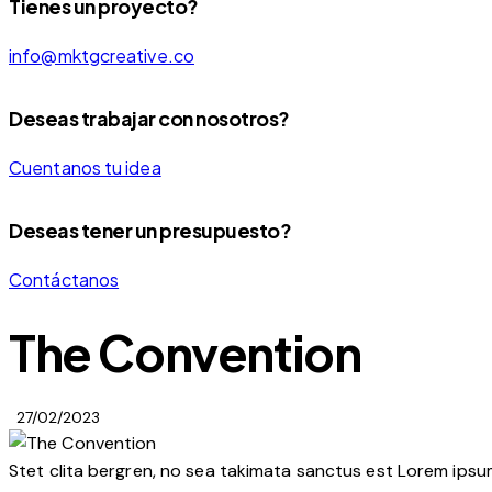
Tienes un proyecto?
info@mktgcreative.co
Deseas trabajar con nosotros?
Cuentanos tu idea
Deseas tener un presupuesto?
Contáctanos
The Convention
27/02/2023
Stet clita bergren, no sea takimata sanctus est Lorem ipsu