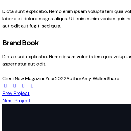
Dicta sunt explicabo. Nemo enim ipsam voluptatem quia volup
labore et dolore magna aliqua. Ut enim minim veniam quis 
aut odit aut fugit, sed quia.
Brand Book
Dicta sunt explicabo. Nemo ipsam voluptatem quia voluptas 
aspernatur aut odit.
Client
New Magazine
Year
2022
Author
Amy Walker
Share
Prev Project
Next Project