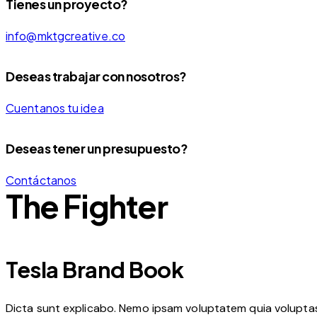
Tienes un proyecto?
info@mktgcreative.co
Deseas trabajar con nosotros?
Cuentanos tu idea
Deseas tener un presupuesto?
Contáctanos
The Fighter
Tesla Brand Book
Dicta sunt explicabo. Nemo ipsam voluptatem quia volupta