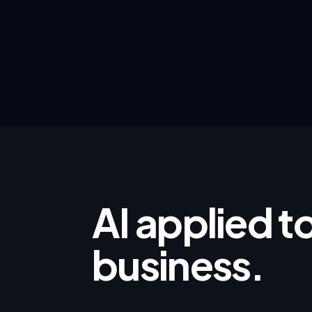
AI applied t
business.