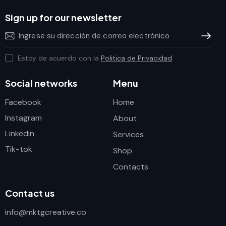
Sign up for our newsletter
Subscrib
Estoy de acuerdo con la
Politica de Privacidad
.
Social networks
Menu
Facebook
Home
Instagram
About
Linkedin
Services
Tik-tok
Shop
Contacts
Contact us
info@mktgcreative.co