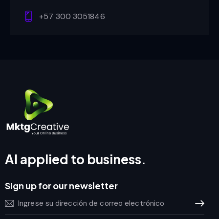
+57 300 3051846
AI applied to business.
Sign up for our newsletter
Subscrib