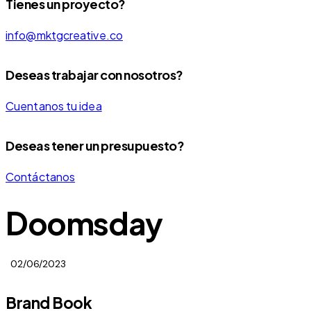
Tienes un proyecto?
info@mktgcreative.co
Deseas trabajar con nosotros?
Cuentanos tu idea
Deseas tener un presupuesto?
Contáctanos
Doomsday
02/06/2023
Brand Book