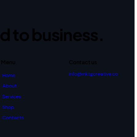
ed to business.
Menu
Contact us
info@mktgcreative.co
Home
About
Services
Shop
Contacts