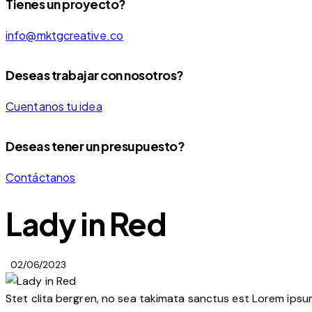
Tienes un proyecto?
info@mktgcreative.co
Deseas trabajar con nosotros?
Cuentanos tu idea
Deseas tener un presupuesto?
Contáctanos
Lady in Red
02/06/2023
Stet clita bergren, no sea takimata sanctus est Lorem ipsu