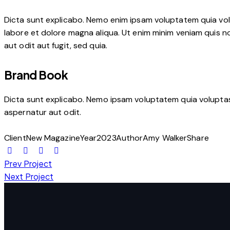
Dicta sunt explicabo. Nemo enim ipsam voluptatem quia volup
labore et dolore magna aliqua. Ut enim minim veniam quis 
aut odit aut fugit, sed quia.
Brand Book
Dicta sunt explicabo. Nemo ipsam voluptatem quia voluptas 
aspernatur aut odit.
Client
New Magazine
Year
2023
Author
Amy Walker
Share
Prev Project
Next Project