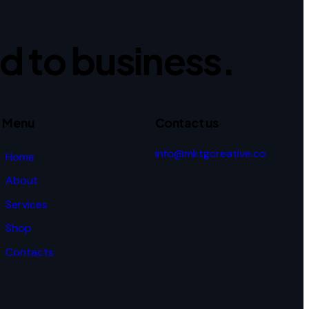
ed to business.
Menu
Contact us
info@mktgcreative.co
Home
About
Services
Shop
Contacts