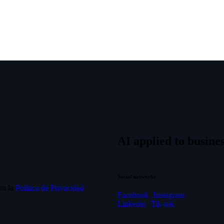
AI applied to busines
Social networks
on la
Politica de Privacidad
.
Facebook
Instagram
Linkedin
Tik-tok