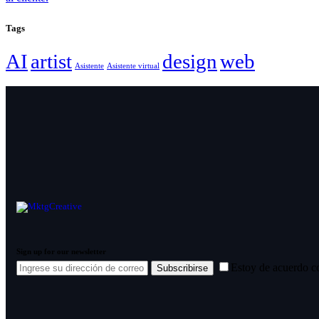
Tags
AI
artist
design
web
Asistente
Asistente virtual
Sign up for our newsletter
Estoy de acuerdo c
Subscribirse