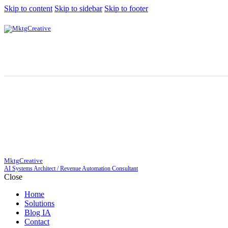
Skip to content
Skip to sidebar
Skip to footer
MktgCreative
AI Systems Architect / Revenue Automation Consultant
Close
Home
Solutions
Blog IA
Contact