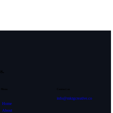
s.
Menu
Contact us
info@mktgcreative.co
Home
About