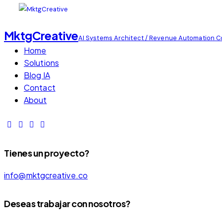
MktgCreative
AI Systems Architect / Revenue Automation C
Home
Solutions
Blog IA
Contact
About
Tienes un proyecto?
info@mktgcreative.co
Deseas trabajar con nosotros?